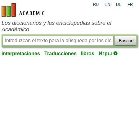
RU
EN
DE
FR
es-academic.com
Los diccionarios y las enciclopedias sobre el
Académico
¡Buscar!
interpretaciones
Traducciones
libros
Игры ⚽