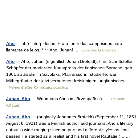
Aho
— ahó. interj. desus. Era u. entre los campesinos para
llamarse de lejos. * * * Aho, Juhaní …
Enciclopedia Universal
Aho
— Aho, Juhani (eigentlich Johan Brofeldt), finn. Schriftsteller,
Schöpfer der modernen Kunstprosa der finnischen Sprache, geb.
1861 zu Jisalmi in Savolaks, Pfarrerssohn, studierte, war
Mitbegründer der jetzt verbotenen freisinnigen jungfinnischen… …
Meyers Großes Konversations-Lexikon
Juhani Aho
— Wohnhaus Ahos in Järvenpäässä …
Deutsch
Wikipedia
Juhani Aho
— (originally Johannes Brofeldt) (September 11, 1861
August 8, 1921) was a Finnish author and journalist.Aho s literary
output is wide ranging since he pursued different styles as time
passed.He started as a realist and his first novel Rautatie (… …