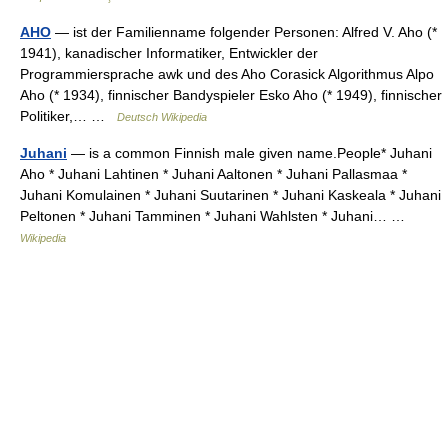
AHO
— ist der Familienname folgender Personen: Alfred V. Aho (*
1941), kanadischer Informatiker, Entwickler der
Programmiersprache awk und des Aho Corasick Algorithmus Alpo
Aho (* 1934), finnischer Bandyspieler Esko Aho (* 1949), finnischer
Politiker,… …
Deutsch Wikipedia
Juhani
— is a common Finnish male given name.People* Juhani
Aho * Juhani Lahtinen * Juhani Aaltonen * Juhani Pallasmaa *
Juhani Komulainen * Juhani Suutarinen * Juhani Kaskeala * Juhani
Peltonen * Juhani Tamminen * Juhani Wahlsten * Juhani… …
Wikipedia