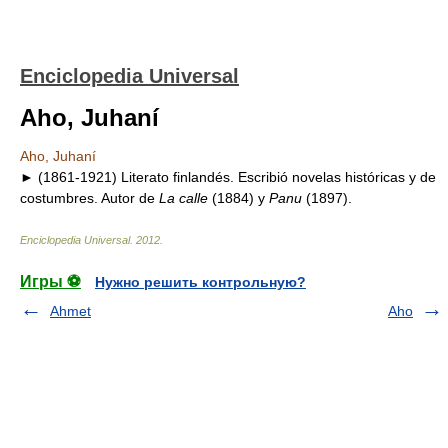
Enciclopedia Universal
Aho, Juhaní
Aho, Juhaní
► (1861-1921) Literato finlandés. Escribió novelas históricas y de
costumbres. Autor de
La calle
(1884) y
Panu
(1897).
Enciclopedia Universal
.
2012
.
Игры ⚽
Нужно решить контрольную?
Ahmet
Aho